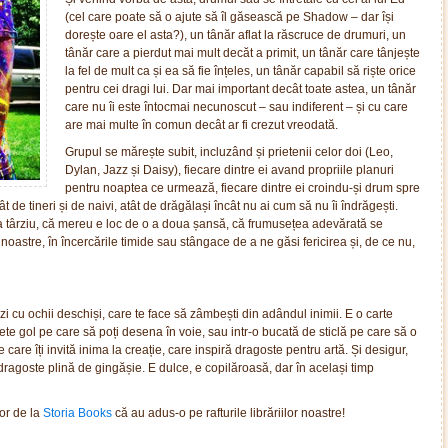
(cel care poate să o ajute să îl găsească pe Shadow – dar își
dorește oare el asta?), un tânăr aflat la răscruce de drumuri, un
tânăr care a pierdut mai mult decăt a primit, un tânăr care tânjește
la fel de mult ca și ea să fie înțeles, un tânăr capabil să riște orice
pentru cei dragi lui. Dar mai important decât toate astea, un tânăr
care nu îi este întocmai necunoscut – sau indiferent – și cu care
are mai multe în comun decât ar fi crezut vreodată.
Grupul se mărește subit, incluzând și prietenii celor doi (Leo,
Dylan, Jazz și Daisy), fiecare dintre ei avand propriile planuri
pentru noaptea ce urmează, fiecare dintre ei croindu-și drum spre
atât de tineri și de naivi, atât de drăgălași încât nu ai cum să nu îi îndrăgești.
a târziu, că mereu e loc de o a doua șansă, că frumusețea adevărată se
 noastre, în încercările timide sau stângace de a ne găsi fericirea și, de ce nu,
ezi cu ochii deschiși, care te face să zâmbești din adândul inimii. E o carte
erete gol pe care să poți desena în voie, sau intr-o bucată de sticlă pe care să o
care îți invită inima la creație, care inspiră dragoste pentru artă. Și desigur,
agoste plină de gingășie. E dulce, e copilăroasă, dar în același timp
or de la
Storia Books
că au adus-o pe rafturile librăriilor noastre!