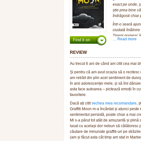
exact pe unde, și
știe prea bine c
îndrăgosti chiar
Într-o seară aju
ciudată întâlnire
Tinerii pornesc î
… Read more
Find it on
vadă că adevărul 
Douăzeci și patru
REVIEW
adulți, să termin
Au trecut 6 ani de când am citit cea mai d
Și pentru că am avut ocazia să o recitesc
am retrăit din plin acel sentiment de duioș
în anii adolescenței mele, și să îmi dăruies
asta face autoarea – pictează emoții în cuv
favoritele.
Dacă ați citit
vechea mea recomandare
, 
Graffiti Moon m-a încântat și atunci peste
sentimentul persistă, poate chiar a mai cre
Mi s-a părut tot atât de amuzantă și plină
lasat cu același dor nebun să călătoresc 
căutare de minunate graffiti-uri pe străzi
(am și făcut asta cât timp am stat in Marbel