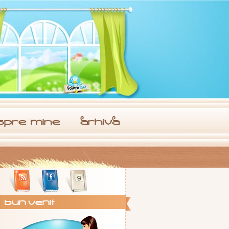
spre. mine
arhiva
Bun Venit !