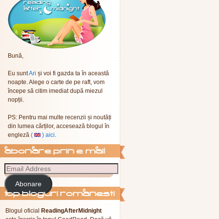
Bună,
Eu sunt
Ari
și voi fi gazda ta în această
noapte. Alege o carte de pe raft, vom
începe să citim imediat după miezul
nopții.
PS: Pentru mai multe recenzii și noutăți
din lumea cărților, accesează blogul în
engleză
(
) aici
.
abonare prin e-mail
Abonare
Top Bloguri Romanesti
Blogul oficial
ReadingAfterMidnight