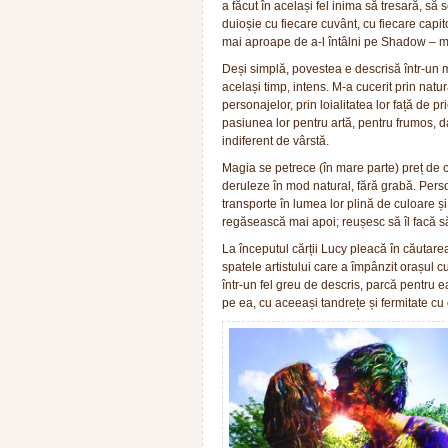
a făcut în același fel inima să tresară, să
duioșie cu fiecare cuvânt, cu fiecare capit
mai aproape de a-l întâlni pe Shadow – mis
Deși simplă, povestea e descrisă într-un m
același timp, intens. M-a cucerit prin natu
personajelor, prin loialitatea lor față de p
pasiunea lor pentru artă, pentru frumos, da
indiferent de vârstă.
Magia se petrece (în mare parte) preț de o
deruleze în mod natural, fără grabă. Perso
transporte în lumea lor plină de culoare și
regăsească mai apoi; reușesc să îl facă să î
La începutul cărții Lucy pleacă în căutare
spatele artistului care a împânzit orașul c
într-un fel greu de descris, parcă pentru
pe ea, cu aceeași tandrețe și fermitate cu 