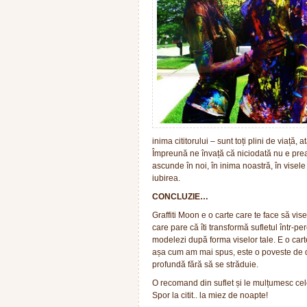
inima cititorului – sunt toți plini de viață, 
Împreună ne învață că niciodată nu e pre
ascunde în noi, în inima noastră, în visele
iubirea.
CONCLUZIE…
Graffiti Moon e o carte care te face să vis
care pare că îti transformă sufletul într-p
modelezi după forma viselor tale. E o carte 
așa cum am mai spus, este o poveste de dr
profundă fără să se străduie.
O recomand din suflet și le mulțumesc cel
Spor la citit.. la miez de noapte!