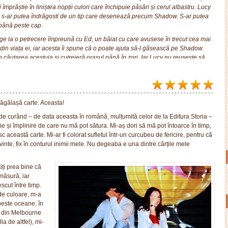
 împrăștie în liniștea nopții culori care închipuie păsări și cerul albastru. Lucy
ă s-ar putea îndrăgosti de un tip care desenează precum Shadow. S-ar putea
 până peste cap.
nge la o petrecere împreună cu Ed, un băiat cu care avusese în trecut cea mai
 din viața ei, iar acesta îi spune că o poate ajuta să-l găsească pe Shadow.
n căutarea acestuia și cutreieră orașul până în zori. Iar Lucy nu reușește să
se află chiar înaintea ochilor ei.
 de ore intense și pline de aventură din viețile unor tineri gata să devină
e liceul, să descopere cine sunt cu adevărat și cine vor să fie.
răgălașă carte. Aceasta!
 de curând – de data aceasta în română, mulțumită celor de la Editura Storia –
ie și împlinire de care nu mă pot sătura. Mi-aș dori să mă pot întoarce în timp,
c această carte. Mi-ar fi colorat sufletul într-un curcubeu de fericire, pentru că
inte, fix în conturul inimii mele. Nu degeaba e una dintre cărțile mele
știți prea bine că
 măsură, iar
scut între timp.
 de culoare, m-a
peste oceane, în
le din Melbourne
la de altfel), mi-