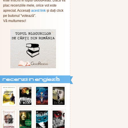
este înscris în topul GoodRead. Dacă vă
plac recenziile mele, orice vot este
apreciat. Accesați
acest link
și dați click
pe butonul "votează".
Vă multumesc!
recenzii in engleza