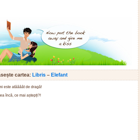
sește cartea:
Libris
–
Elefant
mi este atâââât de dragă!
rtea încă, ce mai aștepți?!