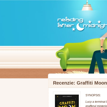
Recenzie: Graffiti Moo
SYNOPSIS:
Lucy a terminat 
grafferul misteri