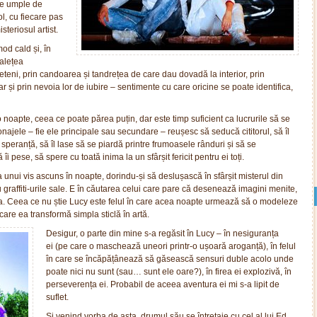
 se umple de
ol, cu fiecare pas
teriosul artist.
od cald și, în
ralețea
rieteni, prin candoarea și tandrețea de care dau dovadă la interior, prin
r și prin nevoia lor de iubire – sentimente cu care oricine se poate identifica,
 noapte, ceea ce poate părea puțin, dar este timp suficient ca lucrurile să se
najele – fie ele principale sau secundare – reușesc să seducă cititorul, să îl
 speranță, să îl lase să se piardă printre frumoasele rânduri și să se
i pese, să spere cu toată inima la un sfârșit fericit pentru ei toți.
a unui vis ascuns în noapte, dorindu-și să deslușască în sfârșit misterul din
u graffiti-urile sale. E în căutarea celui care pare că desenează imagini menite,
 ea. Ceea ce nu știe Lucy este felul în care acea noapte urmează să o modeleze
care ea transformă simpla sticlă în artă.
Desigur, o parte din mine s-a regăsit în Lucy – în nesiguranța
ei (pe care o maschează uneori printr-o ușoară aroganță), în felul
în care se încăpățânează să găsească sensuri duble acolo unde
poate nici nu sunt (sau… sunt ele oare?), în firea ei explozivă, în
perseverența ei. Probabil de aceea aventura ei mi s-a lipit de
suflet.
Și venind vorba de asta, drumul său se întretaie cu cel al lui Ed