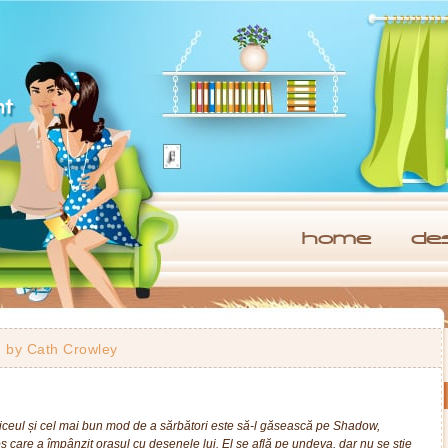
home
de
n
by
Cath Crowley
liceul și cel mai bun mod de a sărbători este să-l găsească pe Shadow,
os care a împânzit orașul cu desenele lui. El se află pe undeva, dar nu se știe