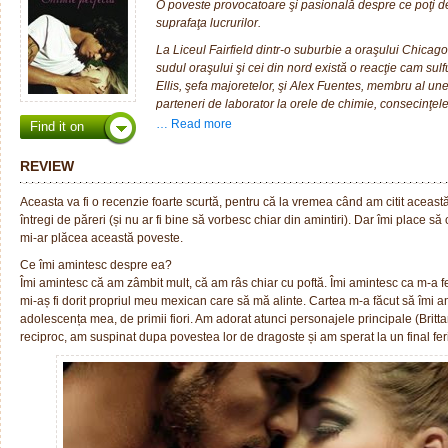
O poveste provocatoare şi pasională despre ce poţi de
suprafaţa lucrurilor.
La Liceul Fairfield dintr-o suburbie a oraşului Chicago, 
sudul oraşului şi cei din nord există o reacţie cam sul
Ellis, şefa majoretelor, şi Alex Fuentes, membru al unei
parteneri de laborator la orele de chimie, consecinţele
doi adolescenţi nu este însă pregătit pentru cea mai su
… Read more
Find it on
chimice – iubirea.
Pot ei să spargă tiparele şi să înlăture prejudecăţile c
REVIEW
O carte pentru băieţi răi şi fete cuminţi, pentru băieţi bu
Aceasta va fi o recenzie foarte scurtă, pentru că la vremea când am citit aceas
fete, care a cucerit cititorii şi blogosfera!
întregi de păreri (și nu ar fi bine să vorbesc chiar din amintiri). Dar îmi place să 
— Recenzia în engleză pentru „Perfect Chemistry” se
mi-ar plăcea această poveste.
Ce îmi amintesc despre ea?
Îmi amintesc că am zâmbit mult, că am râs chiar cu poftă. Îmi amintesc ca m-a f
mi-aș fi dorit propriul meu mexican care să mă alinte. Cartea m-a făcut să îmi 
adolescența mea, de primii fiori. Am adorat atunci personajele principale (Brittan
reciproc, am suspinat dupa povestea lor de dragoste și am sperat la un final feri