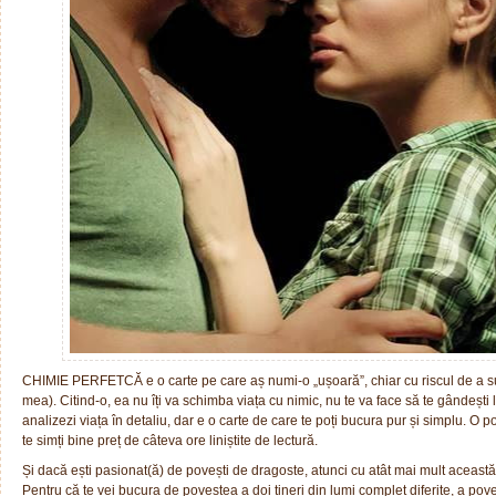
CHIMIE PERFETCĂ e o carte pe care aș numi-o „ușoară”, chiar cu riscul de a sun
mea). Citind-o, ea nu îți va schimba viața cu nimic, nu te va face să te gândești l
analizezi viața în detaliu, dar e o carte de care te poți bucura pur și simplu. O po
te simți bine preț de câteva ore liniștite de lectură.
Și dacă ești pasionat(ă) de povești de dragoste, atunci cu atât mai mult această c
Pentru că te vei bucura de povestea a doi tineri din lumi complet diferite, a pov