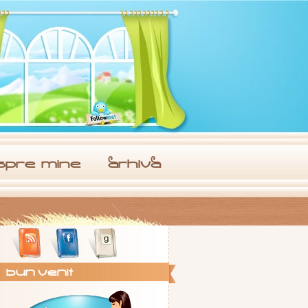
spre. mine
arhiva
Bun Venit !