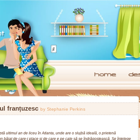
home
de
tul franțuzesc
by
Stephanie Perkins
tă ultimul an de liceu în Atlanta, unde are o slujbă ideală, o prietenă
un băiat de care-i place şi de care e pe cale să se îndrăgostească. Se înţelege