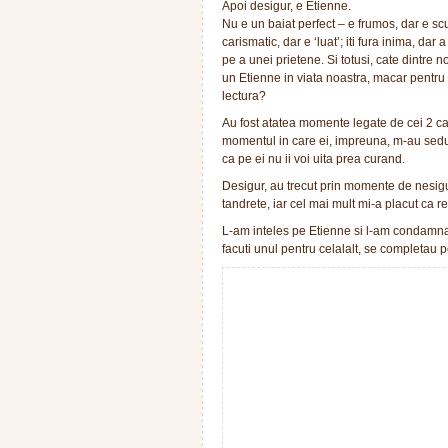
Apoi desigur, e Etienne.
Nu e un baiat perfect – e frumos, dar e sc
carismatic, dar e ‘luat’; iti fura inima, dar a
pe a unei prietene. Si totusi, cate dintre 
un Etienne in viata noastra, macar pentru
lectura?
Au fost atatea momente legate de cei 2 car
momentul in care ei, impreuna, m-au sedus
ca pe ei nu ii voi uita prea curand.
Desigur, au trecut prin momente de nesigu
tandrete, iar cel mai mult mi-a placut ca re
L-am inteles pe Etienne si l-am condamnat,
facuti unul pentru celalalt, se completau p