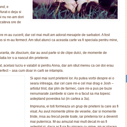
und; e
 furat-o deja si
noi nu ne-am dori
 cateva ore de
e m-au cucerit, dar cel mai mult am adorat mesajele de sarbatori. A fost
 si m-au fermect. Am stiut atunci ca aceasta carte va fi speciala pentru mine,
ranta, de zbucium, dar au avut parte si de clipe dulci, de momente de
latia lor s-a nascut din prietenie.
 acelasi lucru e valabil si pentru Anna, dar am stiut mereu ca cei doi erau
erfect – asa cum doar in carti se intampla.
Si apoi mai sunt prietenii lor. As putea vorbi despre ei o
seara intreaga, dar cel care mi-e cel mai drag e Josh –
artistul trist, dar plin de farmec, care mi-a pus pe buze
nenumarate zambete si care m-a facut sa ma topesc
asteptand povestea lui (in cartea a 3a).
Impreuna, ei toti formeaza un grup de prieteni la care as fi
visat. Au avut momente pline de veselie, dar si momente
triste, insa au trecut peste toate, iar prietenia lor a devenit
mai puternica. M-au amuzat mai mult decat m-as fi
asteptat si, daca ar fi sa fiu sincera cu mine, mi-ar placea