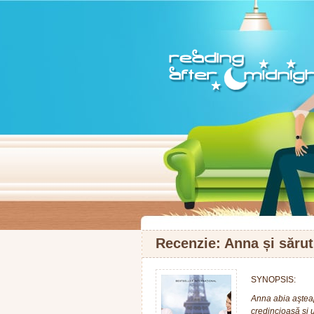
Recenzie: Anna și săru
SYNOPSIS:
Anna abia aşteap
credincioasă şi 