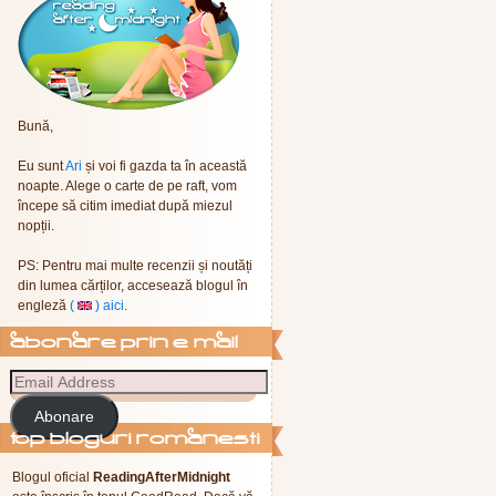
Bună,
Eu sunt
Ari
și voi fi gazda ta în această
noapte. Alege o carte de pe raft, vom
începe să citim imediat după miezul
nopții.
PS: Pentru mai multe recenzii și noutăți
din lumea cărților, accesează blogul în
engleză
(
) aici
.
abonare prin e-mail
Abonare
Top Bloguri Romanesti
Blogul oficial
ReadingAfterMidnight