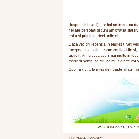
despre titlul cartii), dar imi amintesc cu 
fiecare personaj si cum am oftat la sfarsit,
chiar si prin imperfectiunile ei.
Daca veti citi recenzia in engleza, veti ve
incepeam sa scriu despre cartile citite si,
apucat. Am vrut sa spun mai multe in recen
trecut si pentru ca stiu ca multi dintre voi 
Spor la citit… la miez de noapte, dragii me
PS: Ca de obicei, am citi
My review cover: