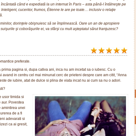
 încântată când e expediată la un internat în Paris – asta până-l întâlneşte pe
. Inteligent, cuceritor, frumos, Étienne le are pe toate… inclusiv o relaţie
ă.
uminilor, dorinţele obişnuiesc să se împlinească. Oare un an de apropiere
suişurile şi coborâşurile ei, va sfârşi cu mult aşteptatul sărut franţuzesc?
s ţine tensiunea romantică şi atracţia la intensitate maximă, într-un roman
ă o să topească inimi.
ltimul rând, cartea este pur şi simplu cuceritoare. E amuzantă, plină de
văzut şi, bineînţeles – în Paris, cel mai romantic oraş al lumii – de dragoste.
omantice preferate.
la, in Engleza, pentru “Anna and the French Kiss” by Stephanie Perkins poate
 prima pagina si, dupa cativa ani, inca nu am incetat sa o iubesc. Cu o
si avand in centru cel mai minunat cerc de prieteni despre care am citit, “Anna
ste de iubire, atat de dulce si plina de viata incat nu ai cum sa nu o adori.
ti?
e usor timida si
e aur. Povestea
e amintirea unei
urerea de a fi
eni adevarati si
zezi ca ai gresit,