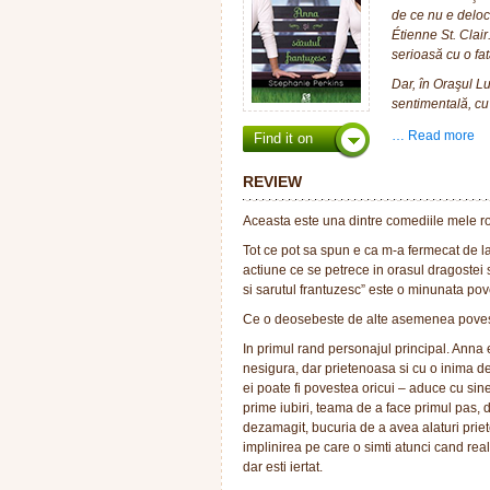
de ce nu e deloc
Étienne St. Clair
serioasă cu o fat
Dar, în Oraşul L
sentimentală, cu 
Stephanie Perkin
… Read more
Find it on
care cu siguranţ
De la primul la u
REVIEW
suspans, de nepre
Aceasta este una dintre comediile mele r
Recenzia origina
fi gasita
aici
.
Tot ce pot sa spun e ca m-a fermecat de la
actiune ce se petrece in orasul dragostei 
si sarutul frantuzesc” este o minunata pove
Ce o deosebeste de alte asemenea poves
In primul rand personajul principal. Anna 
nesigura, dar prietenoasa si cu o inima d
ei poate fi povestea oricui – aduce cu sin
prime iubiri, teama de a face primul pas, d
dezamagit, bucuria de a avea alaturi priet
implinirea pe care o simti atunci cand reali
dar esti iertat.