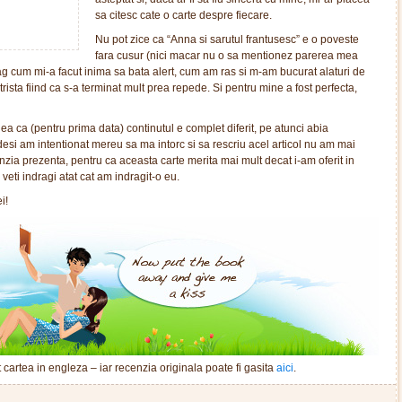
sa citesc cate o carte despre fiecare.
Nu pot zice ca “Anna si sarutul frantusesc” e o poveste
fara cusur (nici macar nu o sa mentionez parerea mea
drag cum mi-a facut inima sa bata alert, cum am ras si m-am bucurat alaturi de
 trista fiind ca s-a terminat mult prea repede. Si pentru mine a fost perfecta,
dea ca (pentru prima data) continutul e complet diferit, pe atunci abia
 desi am intentionat mereu sa ma intorc si sa rescriu acel articol nu am mai
zia prezenta, pentru ca aceasta carte merita mai mult decat i-am oferit in
o veti indragi atat cat am indragit-o eu.
i!
t cartea in engleza – iar recenzia originala poate fi gasita
aici
.