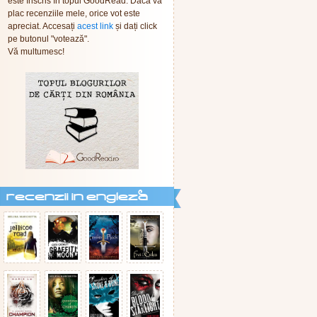
este înscris în topul GoodRead. Dacă vă
plac recenziile mele, orice vot este
apreciat. Accesați
acest link
și dați click
pe butonul "votează".
Vă multumesc!
recenzii in engleza