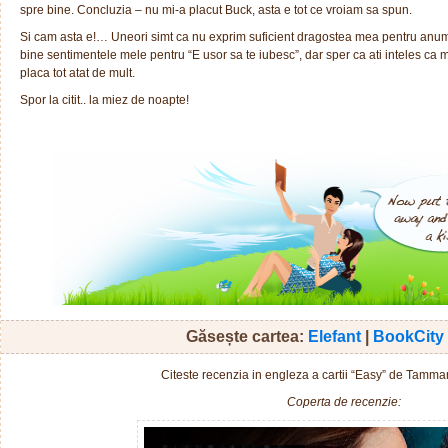
spre bine. Concluzia – nu mi-a placut Buck, asta e tot ce vroiam sa spun.
Si cam asta e!… Uneori simt ca nu exprim suficient dragostea mea pentru anumite 
bine sentimentele mele pentru “E usor sa te iubesc”, dar sper ca ati inteles ca 
placa tot atat de mult.
Spor la citit.. la miez de noapte!
Găsește cartea:
Elefant
|
BookCity
Citeste recenzia in engleza a cartii “Easy” de Tam
Coperta de recenzie: