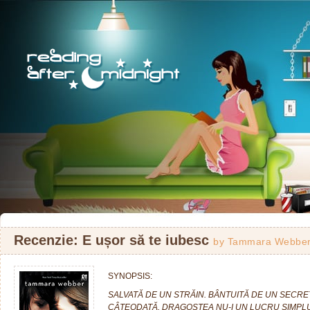
Recenzie: E ușor să te iubesc
by
Tammara Webbe
SYNOPSIS:
SALVATĂ DE UN STRĂIN. BÂNTUITĂ DE UN SECRE
CÂTEODATĂ, DRAGOSTEA NU-I UN LUCRU SIMP