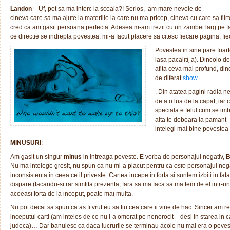
Landon
– Uf, pot sa ma intorc la scoala?! Serios, am mare nevoie de
cineva care sa ma ajute la materiile la care nu ma pricep, cineva cu care sa flirt
cred ca am gasit persoana perfecta. Adesea m-am trezit cu un zambet larg pe fata 
ce directie se indrepta povestea, mi-a facut placere sa citesc fiecare pagina, fi
Povestea in sine pare foart
lasa pacalit(-a). Dincolo 
aflta ceva mai profund, di
de diferat
show
. Din atatea pagini radia n
de a o lua de la capat, iar
speciala e felul cum se imbin
alta te doboara la pamant 
intelegi mai bine povestea 
MINUSURI
:
Am gasit un singur
minus
in intreaga poveste. E vorba de personajul negativ,
B
Nu ma intelege gresit, nu spun ca nu mi-a placut pentru ca
este
personajul nega
inconsistenta in ceea ce il priveste.
Cartea incepe in forta si suntem izbiti in fa
dispare (facandu-si rar simtita prezenta, fara sa ma faca sa ma tem de el intr-un f
aceeasi forta de la inceput, poate mai multa.
Nu pot decat sa spun ca as fi vrut eu sa fiu cea care ii vine de hac. Sincer am r
inceputul carti (am inteles de ce nu l-a omorat pe nenorocit – desi in starea in c
judeca)… Dar banuiesc ca daca lucrurile se terminau acolo nu mai era o pevest