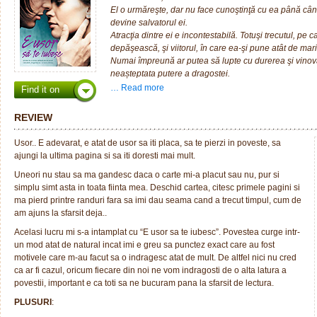
El o urmăreşte, dar nu face cunoştinţă cu ea până când,
devine salvatorul ei.
Atracţia dintre ei e incontestabilă. Totuşi trecutul, pe ca
depăşească, şi viitorul, în care ea-şi pune atât de mar
Numai împreună ar putea să lupte cu durerea şi vinovă
neașteptata putere a dragostei.
… Read more
Find it on
Citeste recenzia in engleza a cartii “Easy” de Tamm
REVIEW
Usor.. E adevarat, e atat de usor sa iti placa, sa te pierzi in poveste, sa
ajungi la ultima pagina si sa iti doresti mai mult.
Uneori nu stau sa ma gandesc daca o carte mi-a placut sau nu, pur si
simplu simt asta in toata fiinta mea. Deschid cartea, citesc primele pagini si
ma pierd printre randuri fara sa imi dau seama cand a trecut timpul, cum de
am ajuns la sfarsit deja..
Acelasi lucru mi s-a intamplat cu “E usor sa te iubesc”. Povestea curge intr-
un mod atat de natural incat imi e greu sa punctez exact care au fost
motivele care m-au facut sa o indragesc atat de mult. De altfel nici nu cred
ca ar fi cazul, oricum fiecare din noi ne vom indragosti de o alta latura a
povestii, important e ca toti sa ne bucuram pana la sfarsit de lectura.
PLUSURI
: