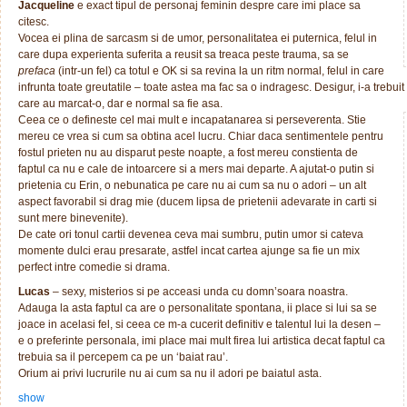
Jacqueline
e exact tipul de personaj feminin despre care imi place sa
citesc.
Vocea ei plina de sarcasm si de umor, personalitatea ei puternica, felul in
care dupa experienta suferita a reusit sa treaca peste trauma, sa se
prefaca
(intr-un fel) ca totul e OK si sa revina la un ritm normal, felul in care
infrunta toate greutatile – toate astea ma fac sa o indragesc. Desigur, i-a trebui
care au marcat-o, dar e normal sa fie asa.
Ceea ce o defineste cel mai mult e incapatanarea si perseverenta. Stie
mereu ce vrea si cum sa obtina acel lucru. Chiar daca sentimentele pentru
fostul prieten nu au disparut peste noapte, a fost mereu constienta de
faptul ca nu e cale de intoarcere si a mers mai departe. A ajutat-o putin si
prietenia cu Erin, o nebunatica pe care nu ai cum sa nu o adori – un alt
aspect favorabil si drag mie (ducem lipsa de prietenii adevarate in carti si
sunt mere binevenite).
De cate ori tonul cartii devenea ceva mai sumbru, putin umor si cateva
momente dulci erau presarate, astfel incat cartea ajunge sa fie un mix
perfect intre comedie si drama.
Lucas
– sexy, misterios si pe acceasi unda cu domn’soara noastra.
Adauga la asta faptul ca are o personalitate spontana, ii place si lui sa se
joace in acelasi fel, si ceea ce m-a cucerit definitiv e talentul lui la desen –
e o preferinte personala, imi place mai mult firea lui artistica decat faptul ca
trebuia sa il percepem ca pe un ‘baiat rau’.
Orium ai privi lucrurile nu ai cum sa nu il adori pe baiatul asta.
show