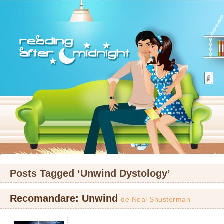
Posts Tagged ‘Unwind Dystology’
Recomandare: Unwind
de
Neal Shusterman