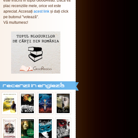
este înscris în topul GoodRead. Dacă vă
plac recenziile mele, orice vot este
apreciat. Accesați
acest link
și dați click
pe butonul "votează".
Vă multumesc!
recenzii in engleza