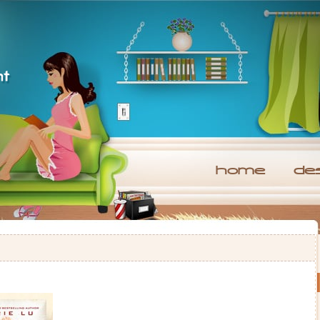
home
de