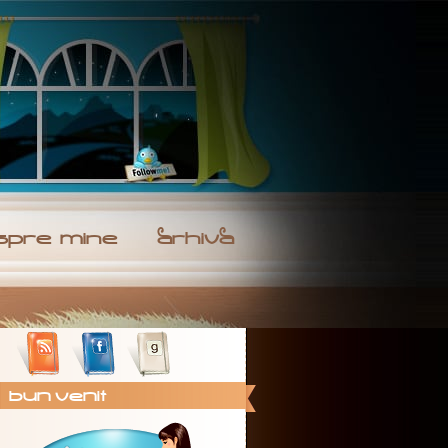
spre. mine
arhiva
Bun Venit !