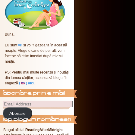
Bună,
Eu sunt
Ari
și voi fi gazda ta în această
noapte. Alege o carte de pe raft, vom
începe să citim imediat după miezul
nopții.
PS: Pentru mai multe recenzii și noutăți
din lumea cărților, accesează blogul în
engleză
(
) aici
.
abonare prin e-mail
Abonare
Top Bloguri Romanesti
Blogul oficial
ReadingAfterMidnight