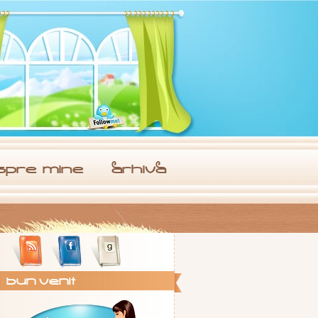
spre. mine
arhiva
Bun Venit !