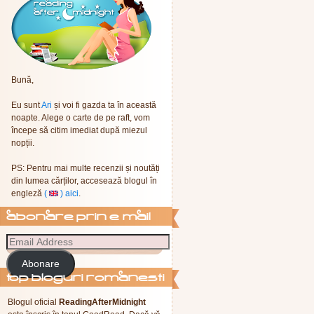
Bună,
Eu sunt
Ari
și voi fi gazda ta în această
noapte. Alege o carte de pe raft, vom
începe să citim imediat după miezul
nopții.
PS: Pentru mai multe recenzii și noutăți
din lumea cărților, accesează blogul în
engleză
(
) aici
.
abonare prin e-mail
Abonare
Top Bloguri Romanesti
Blogul oficial
ReadingAfterMidnight