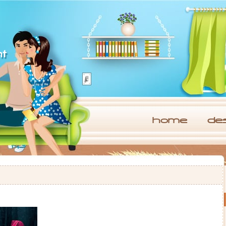
home
de