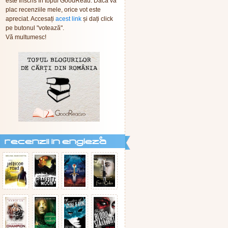
este înscris în topul GoodRead. Dacă vă
plac recenziile mele, orice vot este
apreciat. Accesați
acest link
și dați click
pe butonul "votează".
Vă multumesc!
recenzii in engleza