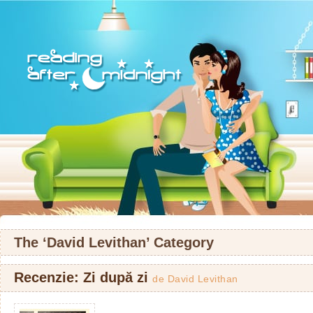
The ‘David Levithan’ Category
Recenzie: Zi după zi
de
David Levithan